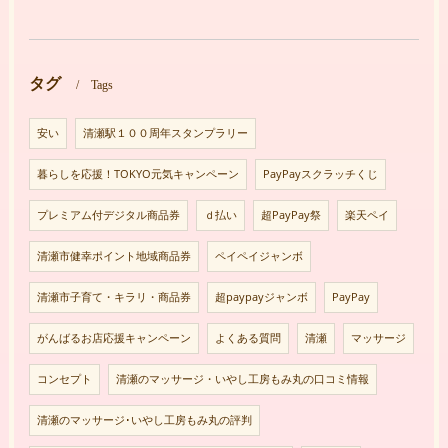
タグ
Tags
安い
清瀬駅１００周年スタンプラリー
暮らしを応援！TOKYO元気キャンペーン
PayPayスクラッチくじ
プレミアム付デジタル商品券
ｄ払い
超PayPay祭
楽天ペイ
清瀬市健幸ポイント地域商品券
ペイペイジャンボ
清瀬市子育て・キラリ・商品券
超paypayジャンボ
PayPay
がんばるお店応援キャンペーン
よくある質問
清瀬
マッサージ
コンセプト
清瀬のマッサージ・いやし工房もみ丸の口コミ情報
清瀬のマッサージ･いやし工房もみ丸の評判