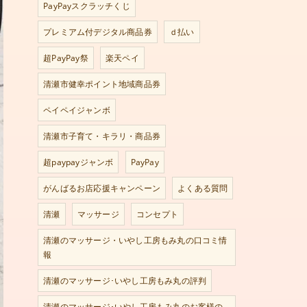
PayPayスクラッチくじ
プレミアム付デジタル商品券
ｄ払い
超PayPay祭
楽天ペイ
清瀬市健幸ポイント地域商品券
ペイペイジャンボ
清瀬市子育て・キラリ・商品券
超paypayジャンボ
PayPay
がんばるお店応援キャンペーン
よくある質問
清瀬
マッサージ
コンセプト
清瀬のマッサージ・いやし工房もみ丸の口コミ情
報
清瀬のマッサージ･いやし工房もみ丸の評判
清瀬のマッサージ･いやし工房もみ丸のお客様の