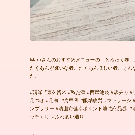
Mamさんのおすすめメニューの「とろたく巻」
たくあんが嫌いな者、たくあんほしい者、そん
た。
#清瀬 #東久留米 #秋だ津 #西武池袋 #駅チカ 
足つぼ #足裏 #肩甲骨 #眼精疲労 #マッサージ #
ンプラリー #清瀬市健幸ポイント地域商品券 #清瀬
ッチくじ #ふれあい通り