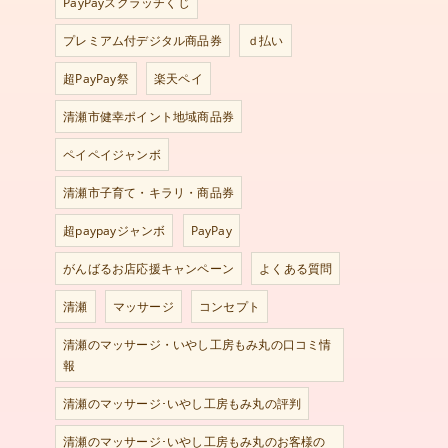
PayPayスクラッチくじ
プレミアム付デジタル商品券
ｄ払い
超PayPay祭
楽天ペイ
清瀬市健幸ポイント地域商品券
ペイペイジャンボ
清瀬市子育て・キラリ・商品券
超paypayジャンボ
PayPay
がんばるお店応援キャンペーン
よくある質問
清瀬
マッサージ
コンセプト
清瀬のマッサージ・いやし工房もみ丸の口コミ情
報
清瀬のマッサージ･いやし工房もみ丸の評判
清瀬のマッサージ･いやし工房もみ丸のお客様の