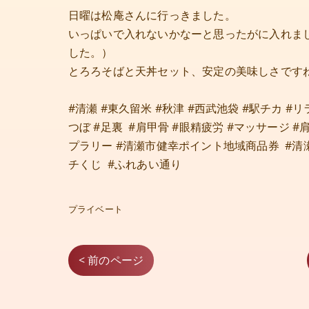
日曜は松庵さんに行っきました。
いっぱいで入れないかなーと思ったがに入れま
した。）
とろろそばと天丼セット、安定の美味しさです
#清瀬 #東久留米 #秋津 #西武池袋 #駅チカ #
つぼ #足裏 #肩甲骨 #眼精疲労 #マッサージ #肩こ
プラリー #清瀬市健幸ポイント地域商品券 #清瀬市
チくじ #ふれあい通り
プライベート
< 前のページ