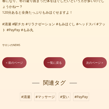
春になり、冬の凝り固まった体をほぐしたいという方が多いのでし
ょうかねー？
120分あると全身たっぷりもみほぐせますよ！
#清瀬 #駅チカ #リラクゼーション #もみほぐし #ヘッドスパ #フッ
ト #PayPay #もみ丸
サロンのNEWS
< 前のページ
一覧に戻る
次のページ >
関連タグ
#清瀬
#マッサージ
#安い
#PayPay