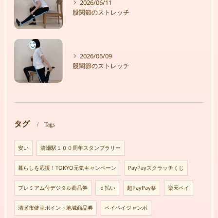
2026/06/11
股関節のストレッチ
2026/06/09
股関節のストレッチ
タグ
Tags
安い
清瀬駅１００周年スタンプラリー
暮らしを応援！TOKYO元気キャンペーン
PayPayスクラッチくじ
プレミアム付デジタル商品券
ｄ払い
超PayPay祭
楽天ペイ
清瀬市健幸ポイント地域商品券
ペイペイジャンボ